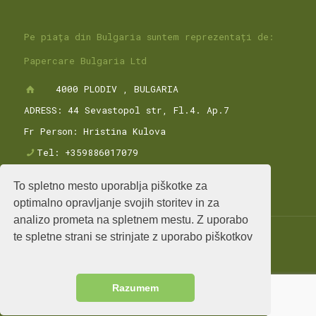
Pe piața din Bulgaria suntem reprezentați de:
Papercare Bulgaria Ltd
4000 PLODIV , BULGARIA
ADRESS: 44 Sevastopol str, Fl.4. Ap.7
Fr Person: Hristina Kulova
Tel: +359886017079
To spletno mesto uporablja piškotke za
optimalno opravljanje svojih storitev in za
analizo prometa na spletnem mestu. Z uporabo
te spletne strani se strinjate z uporabo piškotkov
© Copyright 2016, Papercare S.A.
Razumem
All rights reserved | Powered by