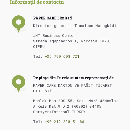
Informații de contactn
PAPER CARE Limited
Director general: Timoleon Maragkidis
JNT Business Center
Strada Agapinoros 1, Nicosia 1070,
CIPRU
Tel:
+35 799 698 721
Pe piața din Turcia suntem reprezentați de:
PAPER CARE KARTON VE KAĞIT TİCARET
LTD. ŞTİ.
Maslak Mah.AOS 55. Sok. No:2 42Maslak
A Kule Kat:9 D:2 (A0902) 34485
Sarıyer/Istanbul-TURKEY
Tel:
+90 212 230 51 86