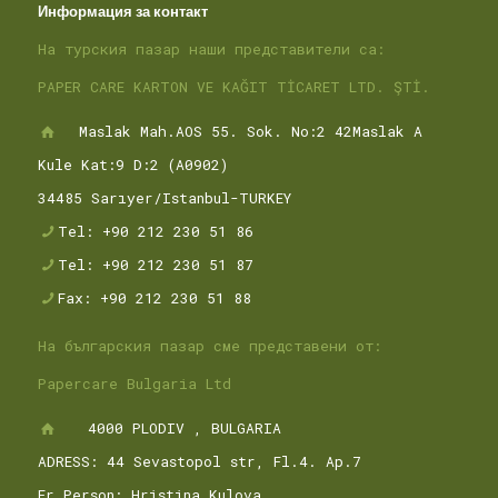
Информация за контакт
На турския пазар наши представители са:
PAPER CARE KARTON VE KAĞIT TİCARET LTD. ŞTİ.
Maslak Mah.AOS 55. Sok. No:2 42Maslak A
Kule Kat:9 D:2 (A0902)
34485 Sarıyer/Istanbul-TURKEY
Tel: +90 212 230 51 86
Tel: +90 212 230 51 87
Fax: +90 212 230 51 88
На българския пазар сме представени от:
Papercare Bulgaria Ltd
4000 PLODIV , BULGARIA
ADRESS: 44 Sevastopol str, Fl.4. Ap.7
Fr Person: Hristina Kulova