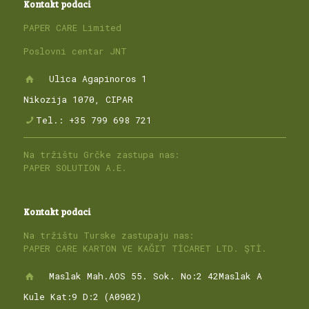
Kontakt podaci
PAPER CARE Limited
Poslovni centar JNT
Ulica Agapinoros 1
Nikozija 1070, CIPAR
Tel.: +35 799 698 721
Na tržištu Grčke zastupa nas:
PAPER SOLUTION A.E.
Kontakt podaci
Na tržištu Turske zastupaju nas:
PAPER CARE KARTON VE KAĞIT TİCARET LTD. ŞTİ.
Maslak Mah.AOS 55. Sok. No:2 42Maslak A
Kule Kat:9 D:2 (A0902)