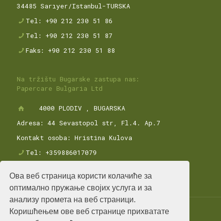
34485 Sarıyer/Istanbul-TURSKA
Tel: +90 212 230 51 86
Tel: +90 212 230 51 87
Faks: +90 212 230 51 88
Na tržištu Bugarske zastupa nas:
Papercare Bulgaria Ltd
4000 PLODIV , BUGARSKA
Adresa: 44 Sevastopol str, Fl.4. Ap.7
Kontakt osoba: Hristina Kulova
Tel: +359886017079
Ова веб страница користи колачиће за
оптимално пружање својих услуга и за
анализу промета на веб страници.
Коришћењем ове веб странице прихватате