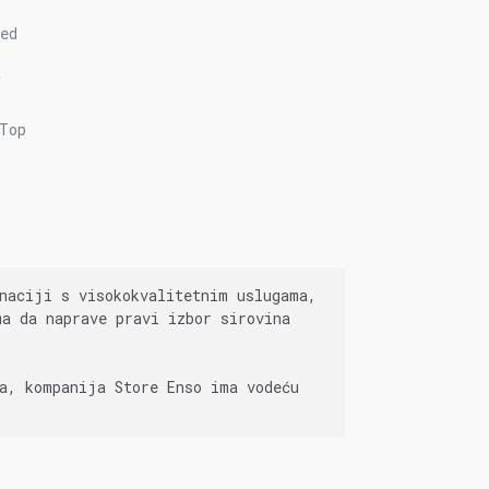
led
t
 Top
inaciji s visokokvalitetnim uslugama,
ma da naprave pravi izbor sirovina
ža, kompanija Store Enso ima vodeću