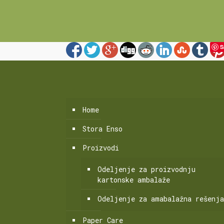
S
Home
Stora Enso
Proizvodi
Odeljenje za proizvodnju
kartonske ambalaže
Odeljenje za amabalažna rešenj
Paper Care