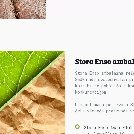
Stora Enso ambal
Stora Enso ambalažna reš
360ᵒ nudi sveobuhvatan p
kako bi se poboljšala ko
konkurencijom.
U asortimanu proizvoda S
ćete sledeće proizvode v
Stora Enso AvantFlut
AvantFlute SC