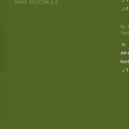
T
PAPER SOLUTION A.E.
F
Na 
Pap
Adr
Kon
T