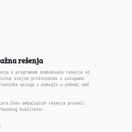
ažna rešenja
enja s programom snabdevača rešenja od
ristup svojim proizvodima i uslugama
risnička usluga i pomoglo u pobedi nad
tora Enso ambalažnih rešenja pronaći
rhunskog kvaliteta:
e