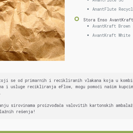
AnantFlute Recyc
Stora Enso AvantKraf
AvantKraft Brown
AvantKraft White
toji se od primarnih i recikliranih vlakana koja u komb
ma i usluge recikliranja eFlow, mogu pomoći našim kupci
.
anju sirovinama proizvođača valovitih kartonskih ambala
lažnih rešenja!