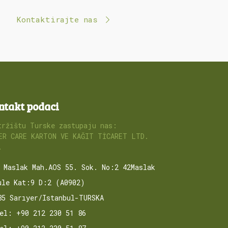
Kontaktirajte nas
ntakt podaci
tržištu Turske zastupaju nas:
ER CARE KARTON VE KAĞIT TİCARET LTD.
.
Maslak Mah.AOS 55. Sok. No:2 42Maslak
ule Kat:9 D:2 (A0902)
85 Sarıyer/Istanbul-TURSKA
el: +90 212 230 51 86