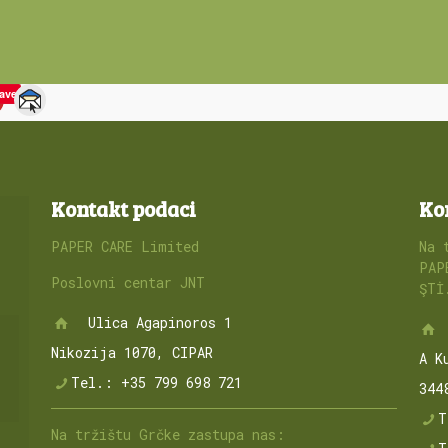
ave
Kontakt podaci
Ko
PAPER CARE Limited
Na 
PAP
Poslovni centar JNT
ŞTİ
Ulica Agapinoros 1
Nikozija 1070, CIPAR
A K
Tel.: +35 799 698 721
344
a
T
Na tržištu Grčke zastupa nas: