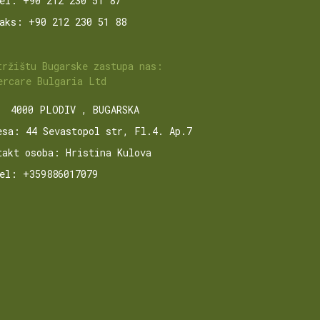
el: +90 212 230 51 87
aks: +90 212 230 51 88
tržištu Bugarske zastupa nas:
ercare Bulgaria Ltd
4000 PLODIV , BUGARSKA
esa: 44 Sevastopol str, Fl.4. Ap.7
takt osoba: Hristina Kulova
el: +359886017079